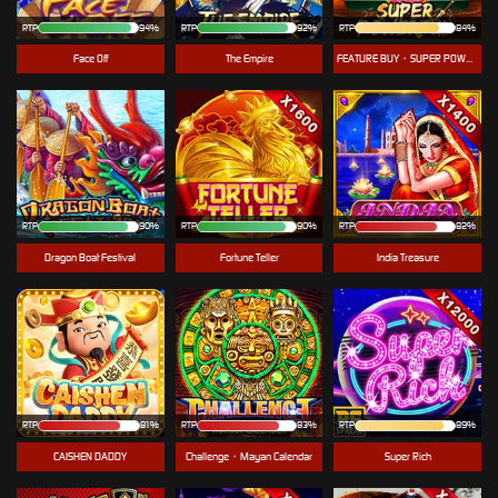
RTP
94%
RTP
92%
RTP
84%
Face Off
The Empire
FEATURE BUY・SUPER POWERFUL
RTP
90%
RTP
90%
RTP
82%
Dragon Boat Festival
Fortune Teller
India Treasure
RTP
81%
RTP
83%
RTP
89%
CAISHEN DADDY
Challenge・Mayan Calendar
Super Rich