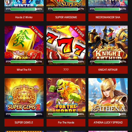
RTP
96%
RTP
97%
RTP
97%
Horde 2 Winter
SUPER AWESOME
NECROMANCER SHA
RTP
97%
RTP
98%
RTP
97%
What The FA
777
KNIGHT ARTHUR
RTP
95%
RTP
96%
RTP
96%
SUPER GEMS 2
For The Horde
ATHENA LUCKY SPREAD