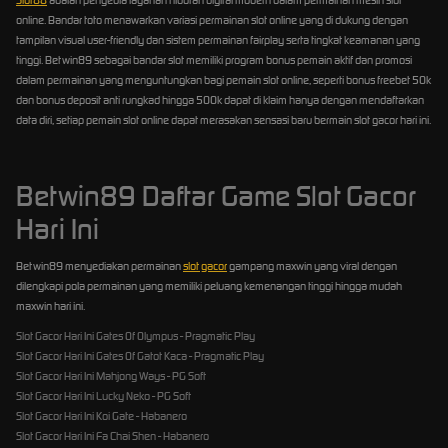
online. Bandar toto menawarkan variasi permainan slot online yang di dukung dengan
tampilan visual user-friendly dan sistem permainan fairplay serta tingkat keamanan yang
tinggi. Betwin89 sebagai bandar slot memiliki program bonus pemain aktif dan promosi
dalam permainan yang menguntungkan bagi pemain slot online, seperti bonus freebet 50k
dan bonus deposit anti rungkad hingga 500k dapat di klaim hanya dengan mendaftarkan
data diri, setiap pemain slot online dapat merasakan sensasi baru bermain slot gacor hari ini.
Betwin89 Daftar Game Slot Gacor
Hari Ini
Betwin89 menyediakan permainan
slot gacor
gampang maxwin yang viral dengan
dilengkapi pola permainan yang memiliki peluang kemenangan tinggi hingga mudah
maxwin hari ini.
Slot Gacor Hari Ini Gates Of Olympus - Pragmatic Play
Slot Gacor Hari Ini Gates Of Gatot Kaca - Pragmatic Play
Slot Gacor Hari Ini Mahjong Ways - PG Soft
Slot Gacor Hari Ini Lucky Neko - PG Soft
Slot Gacor Hari Ini Koi Gate - Habanero
Slot Gacor Hari Ini Fa Chai Shen - Habanero