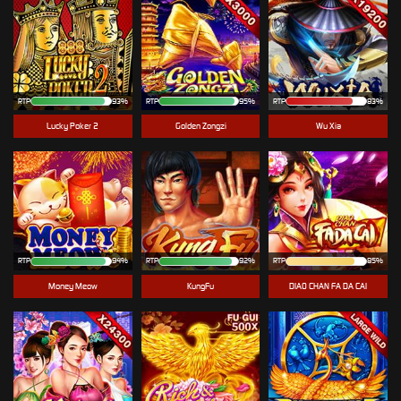
RTP
93%
RTP
95%
RTP
83%
Lucky Poker 2
Golden Zongzi
Wu Xia
RTP
94%
RTP
92%
RTP
85%
Money Meow
KungFu
DIAO CHAN FA DA CAI