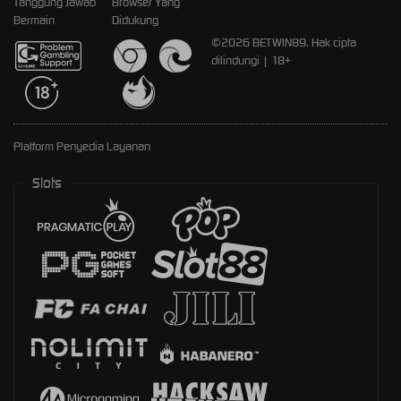
Tanggung Jawab
Browser Yang
Bermain
Didukung
©2026 BETWIN89. Hak cipta
dilindungi | 18+
Platform Penyedia Layanan
Slots