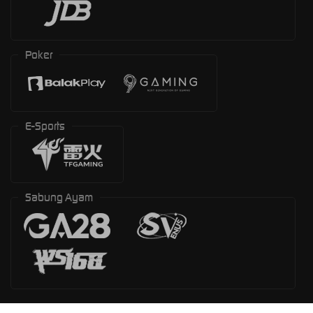
Poker
E-Sports
Sabung Ayam