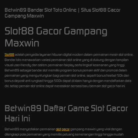
Betwin89 Bandar Slot Toto Online | Situs Slot88 Gacor
Gampang Maxwin
Slot88 Gacor Gampang
Maxwin
Slot88
adalah penyedia layanan hiburan digital modern dalam permainan mesin slot online.
Bandar toto menawarkan variasi permainan slot online yang di dukung dengan tampilan
visual user-friendly dan sistem permainan fairplay serta tingkat keamanan yang tinggi.
Betwin89 sebagai bandar slot memiliki program bonus pemain aktif dan promosi dalam
permainan yang menguntungkan bagi pemain slot online, seperti bonus freebet 50k dan
bonus deposit anti rungkad hingga 500k dapat di klaim hanya dengan mendaftarkan data
diri, setiap pemain slot online dapat merasakan sensasi baru bermain slot gacor hari ini.
Betwin89 Daftar Game Slot Gacor
Hari Ini
Betwin89 menyediakan permainan
slot gacor
gampang maxwin yang viral dengan
dilengkapi pola permainan yang memiliki peluang kemenangan tinggi hingga mudah