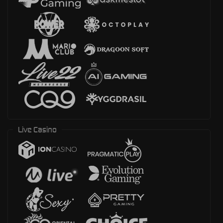
Live Casino