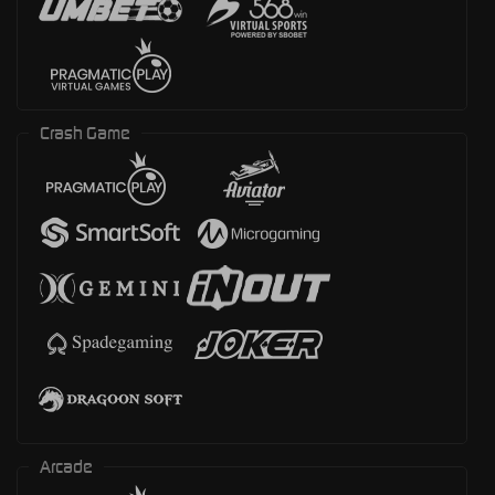
Crash Game
Arcade