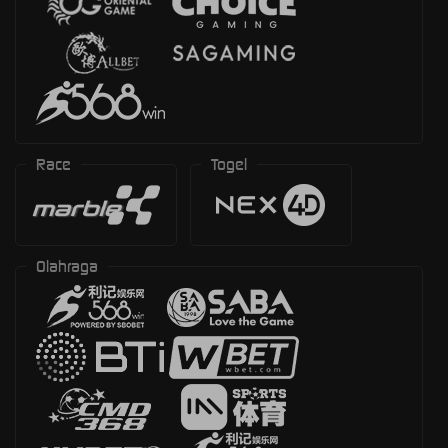
Race
Togel
Olahraga