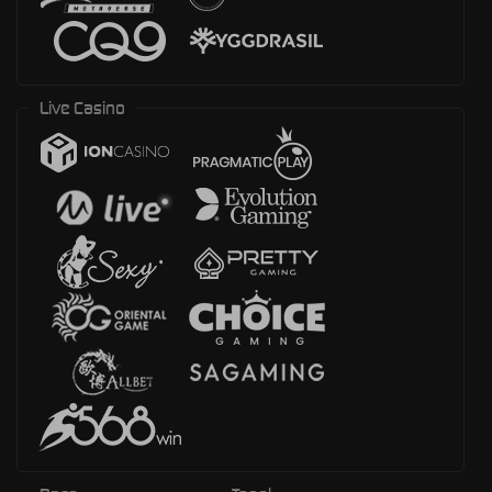
Live Casino