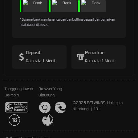
* Selama bank maintenance dan bank offline deposit dan penarikan
tidak dapat diproses
Deposit
Penarikan
Rata-rata 1 Menit
Rata-rata 1 Menit
Tanggung Jawab
Browser Yang
Bermain
Didukung
©2026 BETWIN89. Hak cipta
dilindungi | 18+