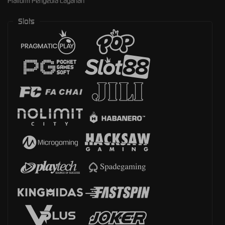
Platform Penyedia Layanan
Slots