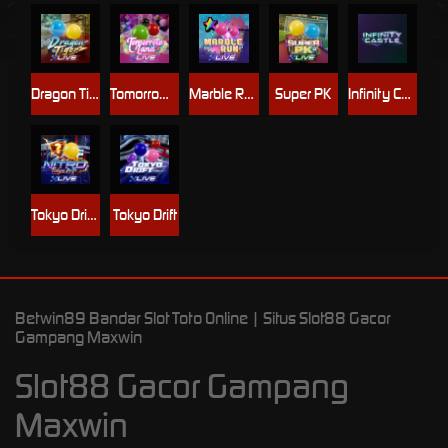
Dragon Tiger
Tomorrow land
Marble Run
Super PK
Infinity Castle
Tokyo Drift Nitro
Tokyo Drift
Betwin89 Bandar Slot Toto Online | Situs Slot88 Gacor
Gampang Maxwin
Slot88 Gacor Gampang
Maxwin