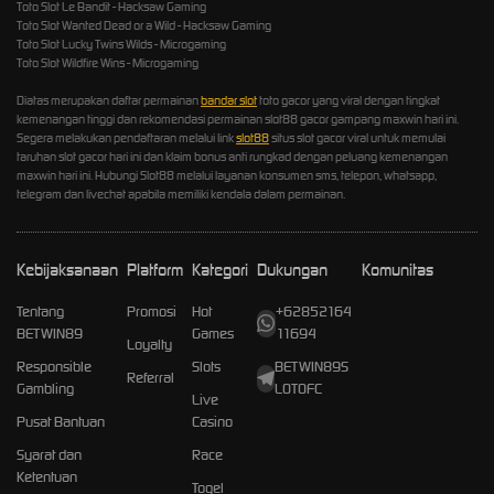
Toto Slot Le Bandit - Hacksaw Gaming
Toto Slot Wanted Dead or a Wild - Hacksaw Gaming
Toto Slot Lucky Twins Wilds - Microgaming
Toto Slot Wildfire Wins - Microgaming
Diatas merupakan daftar permainan
bandar slot
toto gacor yang viral dengan tingkat
kemenangan tinggi dan rekomendasi permainan slot88 gacor gampang maxwin hari ini.
Segera melakukan pendaftaran melalui link
slot88
situs slot gacor viral untuk memulai
taruhan slot gacor hari ini dan klaim bonus anti rungkad dengan peluang kemenangan
maxwin hari ini. Hubungi Slot88 melalui layanan konsumen sms, telepon, whatsapp,
telegram dan livechat apabila memiliki kendala dalam permainan.
Kebijaksanaan
Platform
Kategori
Dukungan
Komunitas
Tentang
Promosi
Hot
+62852164
BETWIN89
Games
11694
Loyalty
Responsible
Slots
BETWIN89S
Referral
Gambling
LOTOFC
Live
Pusat Bantuan
Casino
Syarat dan
Race
Ketentuan
Togel