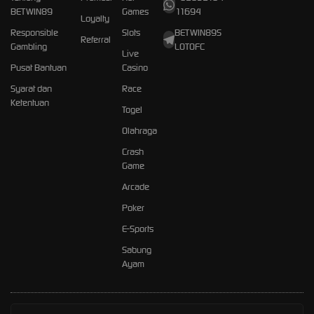
BETWIN89
Games
11694
Loyalty
Responsible
Slots
BETWIN89S
Referral
Gambling
LOTOFC
Live
Pusat Bantuan
Casino
Syarat dan
Race
Ketentuan
Togel
Olahraga
Crash
Game
Arcade
Poker
E-Sports
Sabung
Ayam