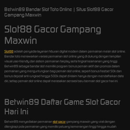
Betwin89 Bandar Slot Toto Online | Situs Slot88 Gacor
Gampang Maxwin
Slot88 Gacor Gampang
Maxwin
Slot88
adalah penyedia layanan hiburan digital modern dalam permainan mesin slot online.
Bandar toto menawarkan variasi permainan slot online yang di dukung dengan tampilan
visual user-friendly dan sistem permainan fairplay serta tingkat keamanan yang tinggi.
Betwin89 sebagai bandar slot memiliki program bonus pemain aktif dan promosi dalam
permainan yang menguntungkan bagi pemain slot online, seperti bonus freebet 50k dan
bonus deposit anti rungkad hingga 500k dapat di klaim hanya dengan mendaftarkan data
diri, setiap pemain slot online dapat merasakan sensasi baru bermain slot gacor hari ini.
Betwin89 Daftar Game Slot Gacor
Hari Ini
Betwin89 menyediakan permainan
slot gacor
gampang maxwin yang viral dengan
dilengkapi pola permainan yang memiliki peluang kemenangan tinggi hingga mudah