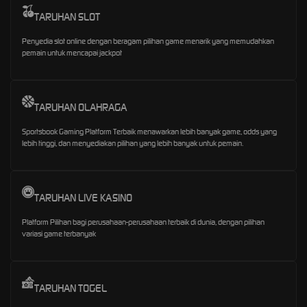
TARUHAN SLOT
Penyedia slot online dengan beragam pilihan game menarik yang memudahkan
pemain untuk mencapai jackpot
TARUHAN OLAHRAGA
Sportsbook Gaming Platform Terbaik menawarkan lebih banyak game, odds yang
lebih tinggi, dan menyediakan pilihan yang lebih banyak untuk pemain.
TARUHAN LIVE KASINO
Platform Pilihan bagi perusahaan-perusahaan terbaik di dunia, dengan pilihan
variasi game terbanyak
TARUHAN TOGEL