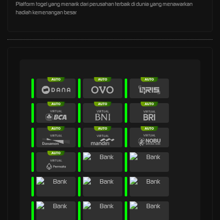
Platform togel yang menarik dari perusahan terbaik di dunia yang menawarkan
hadiah kemenangan besar