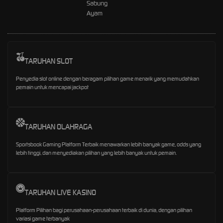
Sabung
Ayam
TARUHAN SLOT
Penyedia slot online dengan beragam pilihan game menarik yang memudahkan
pemain untuk mencapai jackpot
TARUHAN OLAHRAGA
Sportsbook Gaming Platform Terbaik menawarkan lebih banyak game, odds yang
lebih tinggi, dan menyediakan pilihan yang lebih banyak untuk pemain.
TARUHAN LIVE KASINO
Platform Pilihan bagi perusahaan-perusahaan terbaik di dunia, dengan pilihan
variasi game terbanyak