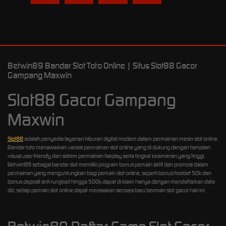
Betwin89 Bandar Slot Toto Online | Situs Slot88 Gacor
Gampang Maxwin
Slot88 Gacor Gampang
Maxwin
Slot88
adalah penyedia layanan hiburan digital modern dalam permainan mesin slot online.
Bandar toto menawarkan variasi permainan slot online yang di dukung dengan tampilan
visual user-friendly dan sistem permainan fairplay serta tingkat keamanan yang tinggi.
Betwin89 sebagai bandar slot memiliki program bonus pemain aktif dan promosi dalam
permainan yang menguntungkan bagi pemain slot online, seperti bonus freebet 50k dan
bonus deposit anti rungkad hingga 500k dapat di klaim hanya dengan mendaftarkan data
diri, setiap pemain slot online dapat merasakan sensasi baru bermain slot gacor hari ini.