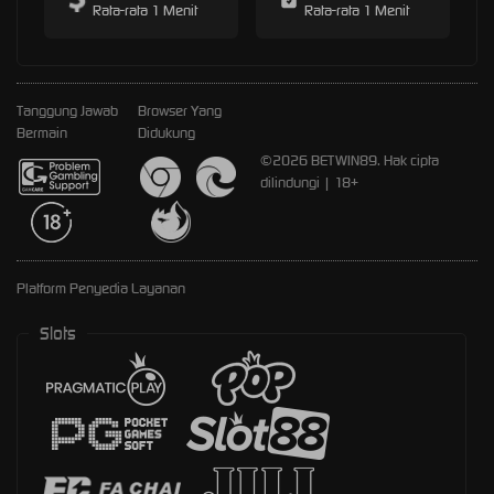
Rata-rata 1 Menit
Rata-rata 1 Menit
Tanggung Jawab
Browser Yang
Bermain
Didukung
©2026 BETWIN89. Hak cipta
dilindungi | 18+
Platform Penyedia Layanan
Slots