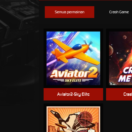
Semua permainan
Crash Game
Aviator2-Sky Elite
Cras