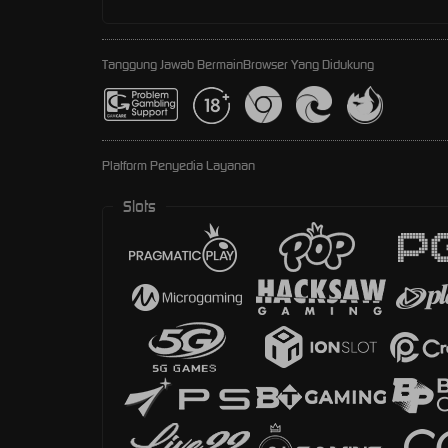
Tanggung Jawab Bermain
Browser Yang Didukung
Platform Penyedia Layanan
Slots