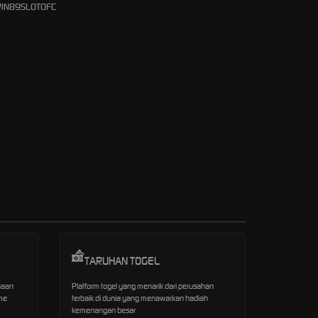
IN89SLOTOFC
TARUHAN TOGEL
haan
Platform togel yang menarik dari perusahan
ame
terbaik di dunia yang menawarkan hadiah
kemenangan besar