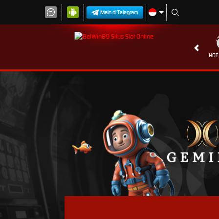
Main di Telegram
HOT