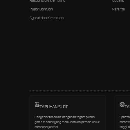
Responsible Gambling
Loyalty
Pusat Bantuan
Referral
Syarat dan Ketentuan
TARUHAN SLOT
TA
Penyedia slot online dengan beragam pilihan
Sportsb
game menarik yang memudahkan pemain untuk
menawar
mencapai jackpot
tinggi,