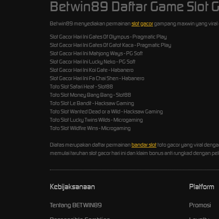
Betwin89 Daftar Game Slot Ga
Betwin89 menyediakan permainan
slot gacor
gampang maxwin yang viral d
Slot Gacor Hari Ini Gates Of Olympus - Pragmatic Play
Slot Gacor Hari Ini Gates Of Gatot Kaca - Pragmatic Play
Slot Gacor Hari Ini Mahjong Ways - PG Soft
Slot Gacor Hari Ini Lucky Neko - PG Soft
Slot Gacor Hari Ini Koi Gate - Habanero
Slot Gacor Hari Ini Fa Chai Shen - Habanero
Toto Slot Safari Heat - Slot88
Toto Slot Money Bang Bang - Slot88
Toto Slot Le Bandit - Hacksaw Gaming
Toto Slot Wanted Dead or a Wild - Hacksaw Gaming
Toto Slot Lucky Twins Wilds - Microgaming
Toto Slot Wildfire Wins - Microgaming
Diatas merupakan daftar permainan
bandar slot
toto gacor yang viral deng
memulai taruhan slot gacor hari ini dan klaim bonus anti rungkad dengan 
Kebijaksanaan
Platform
Tentang BETWIN89
Promosi