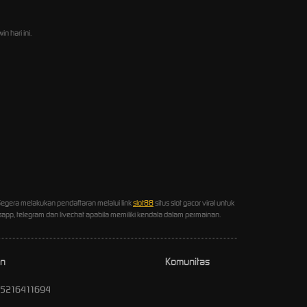
 hari ini.
Segera melakukan pendaftaran melalui link
slot88
situs slot gacor viral untuk
app, telegram dan livechat apabila memiliki kendala dalam permainan.
n
Komunitas
5216411694