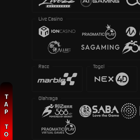
Live Casino
Race
Togel
TAP TO OPEN
Olahraga