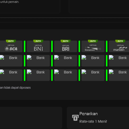
untuk pemain.
an tidak dapat diproses
Penarikan
Rata-rata 1 Menit