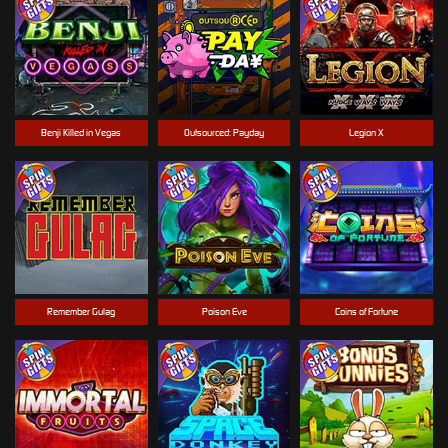
Benji Killed in Vegas
Outsourced: Payday
Legion X
Remember Gulag
Poison Eve
Coins of Fortune