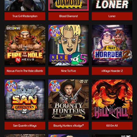
True Grit Redemption
Blood Diamond
Loner
Nexus Fire In The Hole xBomb
Nine To Five
xWays Hoarder 2
San Quentin xWays
Bounty Hunters xNudge®
Kill Em All