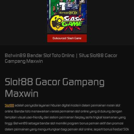
Outsourced: Slash Game
Betwin89 Bandar Slot Toto Online | Situs Slot88 Gacor
Gampang Maxwin
Slot88 Gacor Gampang
Maxwin
Slot88
adalah penyedia layanan hiburan digital modern dalam permainan mesin slot
online. Bandar toto menawarkan variasi permainan slot online yang di dukung dengan
tampilan visual user-friendly dan sistem permainan fairplay serta tingkat keamanan yang
tinggi. Betwin89 sebagai bandar slot memiliki program bonus pemain aktif dan promosi
dalam permainan yang menguntungkan bagi pemain slot online, seperti bonus freebet 50k