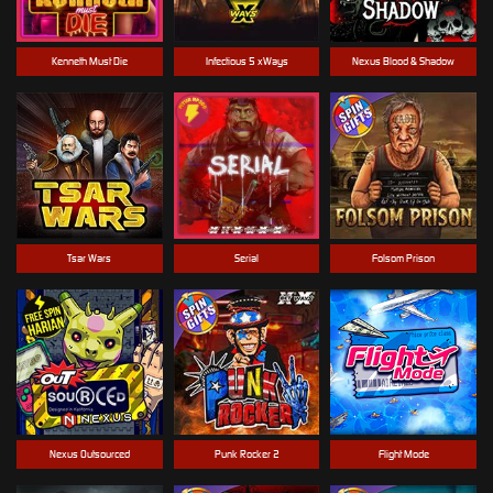
Kenneth Must Die
Infectious 5 xWays
Nexus Blood & Shadow
Tsar Wars
Serial
Folsom Prison
Nexus Outsourced
Punk Rocker 2
Flight Mode