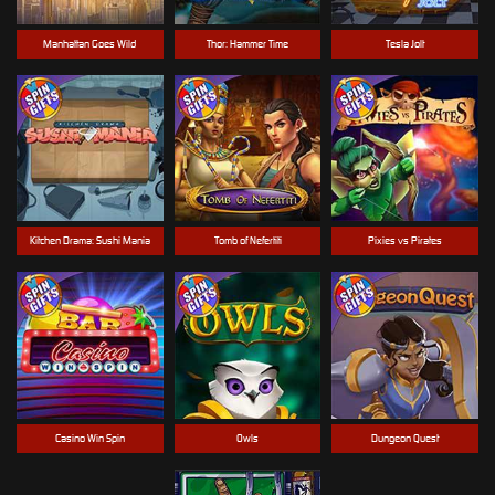
Manhattan Goes Wild
Thor: Hammer Time
Tesla Jolt
Kitchen Drama: Sushi Mania
Tomb of Nefertiti
Pixies vs Pirates
Casino Win Spin
Owls
Dungeon Quest