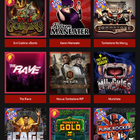
Evil Goblins xBomb
Karen Maneater
Tombstone No Mercy
The Rave
Nexus Tombstone RIP
Munchies