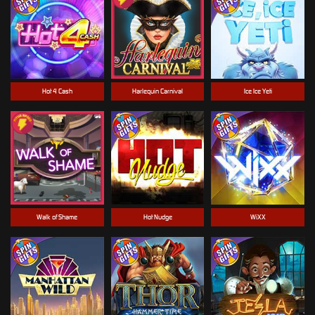
Hot 4 Cash
Harlequin Carnival
Ice Ice Yeti
Walk of Shame
Hot Nudge
WiXX