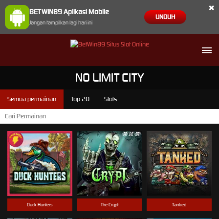
×
BETWIN89 Aplikasi Mobile
UNDUH
Jangan tampilkan lagi hari ini
NO LIMIT CITY
Semua permainan
Top 20
Slots
Duck Hunters
The Crypt
Tanked