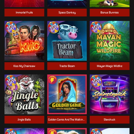
Immortal Fruits
Space Donkey
Bonus Bunnies
Kiss My Chainsaw
Tractor Beam
Mayan Magic Wildfire
Jingle Balls
Golden Genie And The Walking Wilds
Starstruck