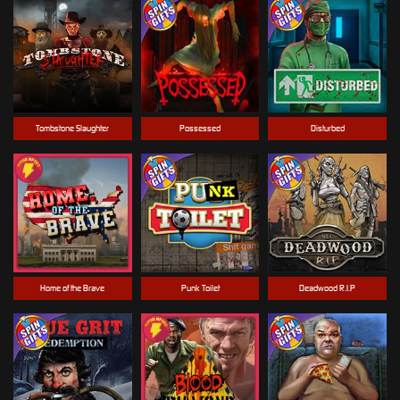
Tombstone Slaughter
Possessed
Disturbed
Home of the Brave
Punk Toilet
Deadwood R.I.P