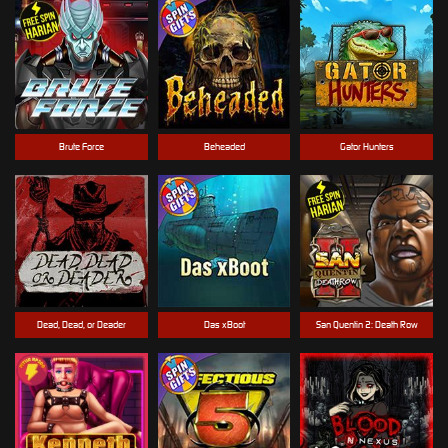
Brute Force
Beheaded
Gator Hunters
Dead, Dead, or Deader
Das xBoot
San Quentin 2: Death Row