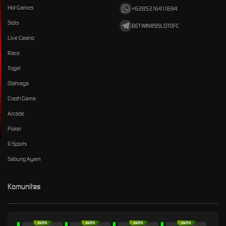
Hot Games
+6285216411694
Slots
BETWIN89SLOTOFC
Live Casino
Race
Togel
Olahraga
Crash Game
Arcade
Poker
E-Sports
Sabung Ayam
Komunitas