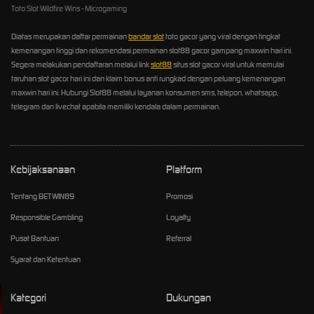
Toto Slot Wildfire Wins - Microgaming
Diatas merupakan daftar permainan
bandar slot
toto gacor yang viral dengan tingkat
kemenangan tinggi dan rekomendasi permainan slot88 gacor gampang maxwin hari ini.
Segera melakukan pendaftaran melalui link
slot88
situs slot gacor viral untuk memulai
taruhan slot gacor hari ini dan klaim bonus anti rungkad dengan peluang kemenangan
maxwin hari ini. Hubungi Slot88 melalui layanan konsumen sms, telepon, whatsapp,
telegram dan livechat apabila memiliki kendala dalam permainan.
Kebijaksanaan
Platform
Tentang BETWIN89
Promosi
Responsible Gambling
Loyalty
Pusat Bantuan
Referral
Syarat dan Ketentuan
Kategori
Dukungan