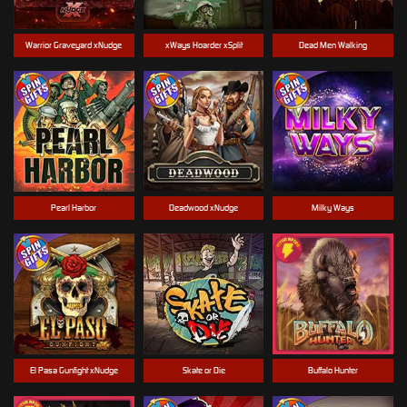
Warrior Graveyard xNudge
xWays Hoarder xSplit
Dead Men Walking
Pearl Harbor
Deadwood xNudge
Milky Ways
El Pasa Gunfight xNudge
Skate or Die
Buffalo Hunter