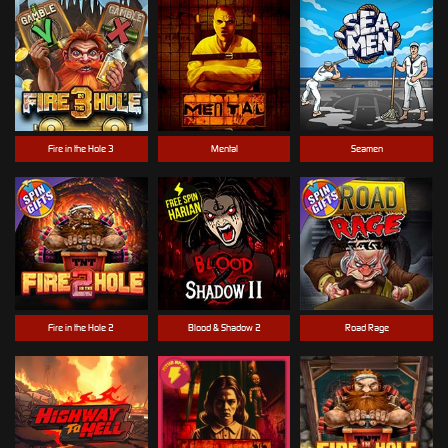
Fire in the Hole 3
Mental
Seamen
Fire in the Hole 2
Blood & Shadow 2
Road Rage