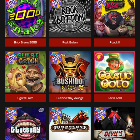
Brick Snake 2000
Rock Bottom
Roadkill
Ugliest Catch
Bushido Way xNudge
Gaelic Gold