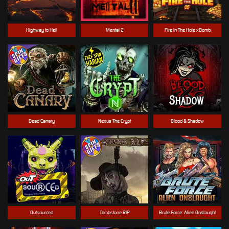
Highway to Hell
Mental 2
Fire In The Hole xBomb
Dead Canary
Nexus The Crypt
Blood & Shadow
Outsourced
Tombstone RIP
Brute Force: Alien Onslaught