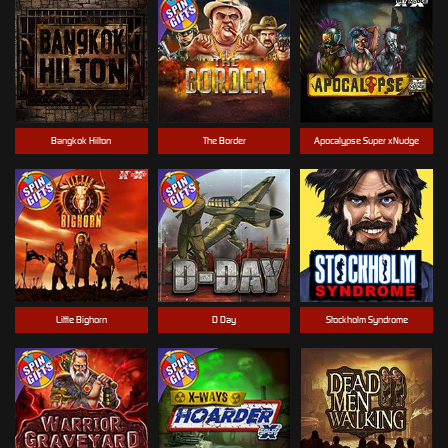
Bangkok Hilton
The Border
Apocalypse Super xNudge
Little Bighorn
D Day
Stockholm Syndrome