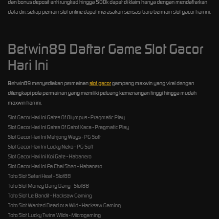
dan bonus deposit anti rungkad hingga 500k dapat di klaim hanya dengan mendaftarkan
data diri, setiap pemain slot online dapat merasakan sensasi baru bermain slot gacor hari ini.
Betwin89 Daftar Game Slot Gacor
Hari Ini
Betwin89 menyediakan permainan
slot gacor
gampang maxwin yang viral dengan
dilengkapi pola permainan yang memiliki peluang kemenangan tinggi hingga mudah
maxwin hari ini.
Slot Gacor Hari Ini Gates Of Olympus - Pragmatic Play
Slot Gacor Hari Ini Gates Of Gatot Kaca - Pragmatic Play
Slot Gacor Hari Ini Mahjong Ways - PG Soft
Slot Gacor Hari Ini Lucky Neko - PG Soft
Slot Gacor Hari Ini Koi Gate - Habanero
Slot Gacor Hari Ini Fa Chai Shen - Habanero
Toto Slot Safari Heat - Slot88
Toto Slot Money Bang Bang - Slot88
Toto Slot Le Bandit - Hacksaw Gaming
Toto Slot Wanted Dead or a Wild - Hacksaw Gaming
Toto Slot Lucky Twins Wilds - Microgaming