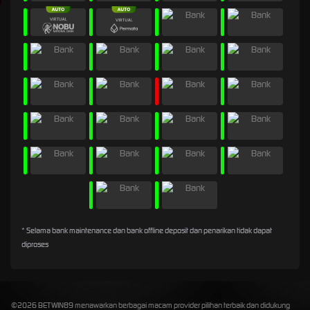
* Selama bank maintenance dan bank offline deposit dan penarikan tidak dapat
diproses
©2026 BETWIN89 menawarkan berbagai macam provider pilihan terbaik dan didukung