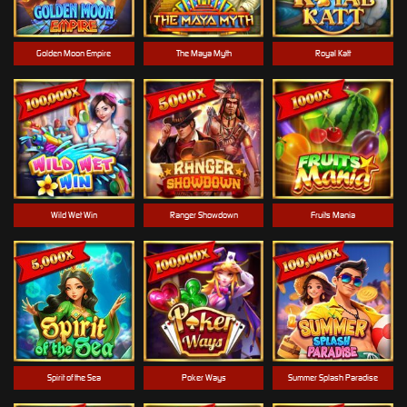
Golden Moon Empire
The Maya Myth
Royal Katt
Wild Wet Win
Ranger Showdown
Fruits Mania
Spirit of the Sea
Poker Ways
Summer Splash Paradise