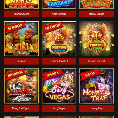
Mighty Sevens
Neon Fantasy
Money Dragon
Tiki Rush
Fortune Jewels II
Fortune Jewels I
Muay Thai Fighter
Sexy Vegas
Honey Trap