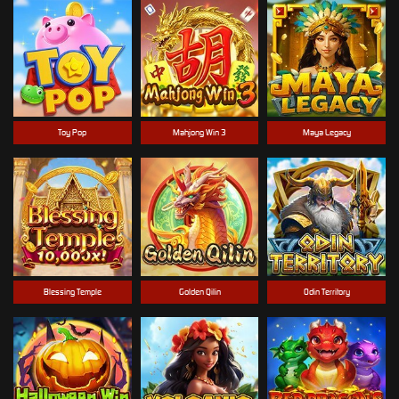
Toy Pop
Mahjong Win 3
Maya Legacy
Blessing Temple
Golden Qilin
Odin Territory