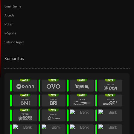
Crash Game
Arcade
Poker
E-Sports
Sabung Ayam
Komunitas