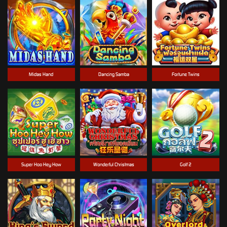
Midas Hand
Dancing Samba
Fortune Twins
Super Hoo Hey How
Wonderful Christmas
Golf 2