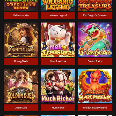
Halloween Win
Volcanic Legend
Red Dragon’s Treasure
Bounty Clash
Neko Treasures
Golden Snake
Golden Duel
Much Richer
Fire Ball Blaze Phoenix