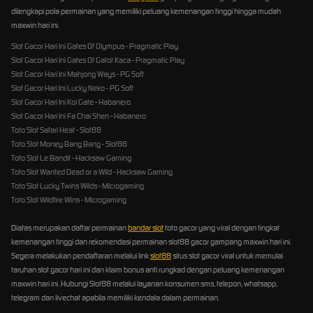
dilengkapi pola permainan yang memiliki peluang kemenangan tinggi hingga mudah
maxwin hari ini.
Slot Gacor Hari Ini Gates Of Olympus - Pragmatic Play
Slot Gacor Hari Ini Gates Of Gatot Kaca - Pragmatic Play
Slot Gacor Hari Ini Mahjong Ways - PG Soft
Slot Gacor Hari Ini Lucky Neko - PG Soft
Slot Gacor Hari Ini Koi Gate - Habanero
Slot Gacor Hari Ini Fa Chai Shen - Habanero
Toto Slot Safari Heat - Slot88
Toto Slot Money Bang Bang - Slot88
Toto Slot Le Bandit - Hacksaw Gaming
Toto Slot Wanted Dead or a Wild - Hacksaw Gaming
Toto Slot Lucky Twins Wilds - Microgaming
Toto Slot Wildfire Wins - Microgaming
Diatas merupakan daftar permainan
bandar slot
toto gacor yang viral dengan tingkat
kemenangan tinggi dan rekomendasi permainan slot88 gacor gampang maxwin hari ini.
Segera melakukan pendaftaran melalui link
slot88
situs slot gacor viral untuk memulai
taruhan slot gacor hari ini dan klaim bonus anti rungkad dengan peluang kemenangan
maxwin hari ini. Hubungi Slot88 melalui layanan konsumen sms, telepon, whatsapp,
telegram dan livechat apabila memiliki kendala dalam permainan.