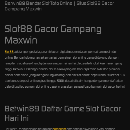
Betwin89 Bandar Slot Toto Online | Situs Slot88 Gacor
Gampang Maxwin
Slot88 Gacor Gampang
Maxwin
Slot88
adalah penyedia layanan hiburan digital modern dalam permainan mesin slot
online. Bandar toto menawarkan variasi permainan slot online yang di dukung dengan
tampilan visual user-friendly dan sistem permainan fairplay serta tingkat keamanan yang
tinggi. Betwin89 sebagai bandar slot memiliki program bonus pemain aktif dan promosi
dalam permainan yang menguntungkan bagi pemain slot online, seperti bonus freebet 50k
dan bonus deposit anti rungkad hingga 500k dapat di klaim hanya dengan mendaftarkan
data diri, setiap pemain slot online dapat merasakan sensasi baru bermain slot gacor hari ini.
Betwin89 Daftar Game Slot Gacor
Hari Ini
Betwin89 menyediakan permainan
slot gacor
gampang maxwin yang viral dengan