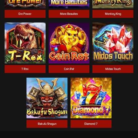
Ore Power
More Beauties
Monkey King
T-Rex
Coin Rat
Midas Touch
Bakufu Shogun
Diamond 7