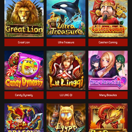
Great Lion
Ultra Treasure
Caishen Coming
Candy Dynasty
LU LING QI
Many Beauties