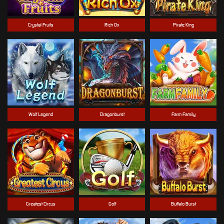
Crystal Fruits
Rich Ox
Pirate King
Wolf Legend
Dragonburst
Farm Family
Greatest Circus
Golf
Buffalo Burst