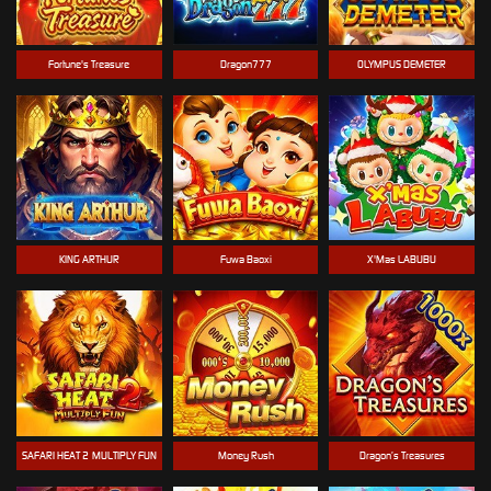
Fortune's Treasure
Dragon777
OLYMPUS DEMETER
KING ARTHUR
Fuwa Baoxi
X'Mas LABUBU
SAFARI HEAT 2-MULTIPLY FUN
Money Rush
Dragon’s Treasures