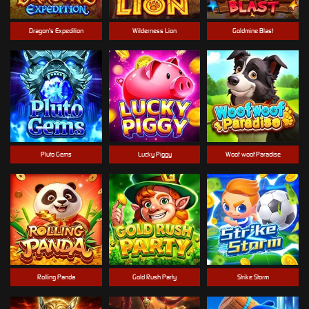
Dragon's Expedition
Wilderness Lion
Goldmine Blast
Pluto Gems
Lucky Piggy
Woof-woof Paradise
Rolling Panda
Gold Rush Party
Strike Storm