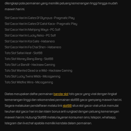
dilengkapi pola permainan yang memiliki peluang kemenangan tinggi hingga mudah
maxwin hari ini.
Slot Gacor Hari Ini Gates Of Olympus - Pragmatic Play
Slot Gacor Hari Ini Gates Of Gatot Kaca - Pragmatic Play
Slot Gacor Hari Ini Mahjong Ways - PG Soft
Slot Gacor Hari Ini Lucky Neko - PG Soft
Slot Gacor Hari Ini Koi Gate - Habanero
Slot Gacor Hari Ini Fa Chai Shen - Habanero
Toto Slot Safari Heat - Slot88
Toto Slot Money Bang Bang - Slot88
Toto Slot Le Bandit - Hacksaw Gaming
Toto Slot Wanted Dead or a Wild - Hacksaw Gaming
Toto Slot Lucky Twins Wilds - Microgaming
Toto Slot Wildfire Wins - Microgaming
Diatas merupakan daftar permainan
bandar slot
toto gacor yang viral dengan tingkat
kemenangan tinggi dan rekomendasi permainan slot88 gacor gampang maxwin hari ini.
Segera melakukan pendaftaran melalui link
slot88
situs slot gacor viral untuk memulai
taruhan slot gacor hari ini dan klaim bonus anti rungkad dengan peluang kemenangan
maxwin hari ini. Hubungi Slot88 melalui layanan konsumen sms, telepon, whatsapp,
telegram dan livechat apabila memiliki kendala dalam permainan.