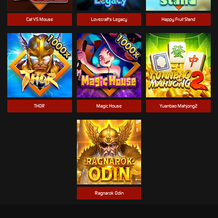
Cat VS Mouse
Lovecraft's Legacy
Happy Fruit Stand
THOR
Magic House
Yuanbao Mahjong2
Ragnarok Odin