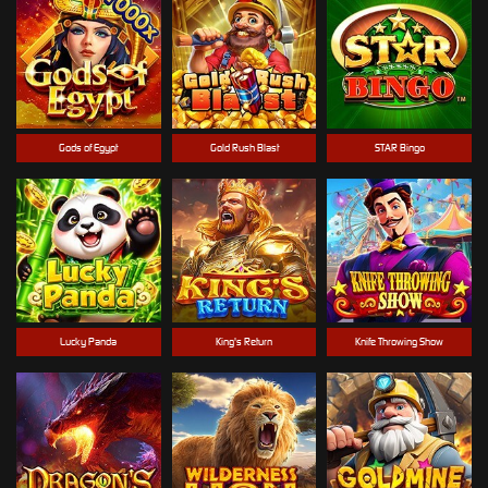
Gods of Egypt
Gold Rush Blast
STAR Bingo
Lucky Panda
King's Return
Knife Throwing Show