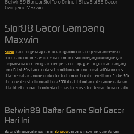
Betwin89 Bandar Slot Toto Online | Situs Slot88 Gacor
Gampang Maxwin
Slot88 Gacor Gampang
Maxwin
Slot88
adalah penyedia layanan hiburan digital modern dalam permainan mesin slot
online. Bandar toto menawarkan variasi permainan slot online yang di dukung dengan
tampilan visual user-friendly dan sistem permainan fairplay serta tingkat keamanan yang
tinggi. Betwin89 sebagai bandar slot memiliki program bonus pemain aktif dan promosi
dalam permainan yang menguntungkan bagi pemain slot online, seperti bonus freebet 50k
dan bonus deposit anti rungkad hingga 500k dapat di klaim hanya dengan mendaftarkan
data diri, setiap pemain slot online dapat merasakan sensasi baru bermain slot gacor hari ini.
Betwin89 Daftar Game Slot Gacor
Hari Ini
Betwin89 menyediakan permainan
slot gacor
gampang maxwin yang viral dengan