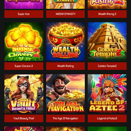
Super Ace
MEOW DYNASTY
Wealth Rising 2
Super Clovers 2
Wealth Rolling
Golden Temple2
Vault Beauty Thief
The Age Of Navigation
Legend of Aztec2