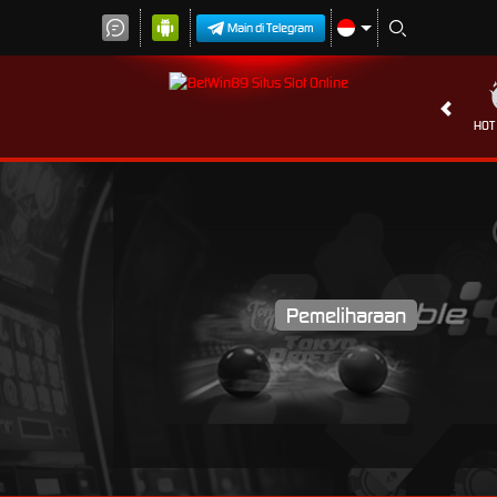
Main di Telegram
HOT