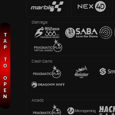
Olahraga
TAP TO OPEN
Crash Game
Arcade