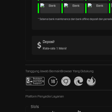
* Selama bank maintenance dan bank offline deposit dan penarik
Deposit
Rata-rata 1 Menit
Tanggung Jawab Bermain
Browser Yang Didukung
Platform Penyedia Layanan
Slots