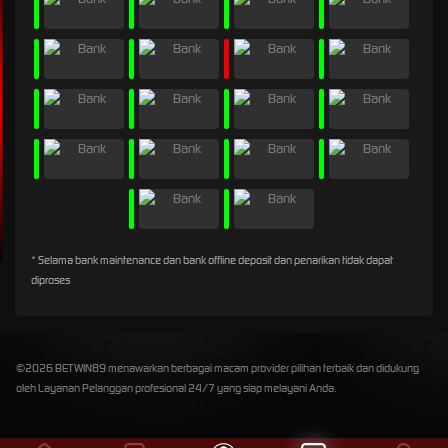
* Selama bank maintenance dan bank offline deposit dan penarikan tidak dapat
diproses
©2026 BETWIN89 menawarkan berbagai macam provider pilihan terbaik dan didukung
oleh Layanan Pelanggan profesional 24/7 yang siap melayani Anda.