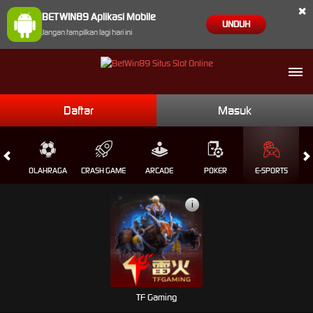
×
BETWIN89 Aplikasi Mobile
UNDUH
Jangan tampilkan lagi hari ini
Daftar
Masuk
L
OLAHRAGA
CRASH GAME
ARCADE
POKER
E-SPORTS
SA
i
TF Gaming