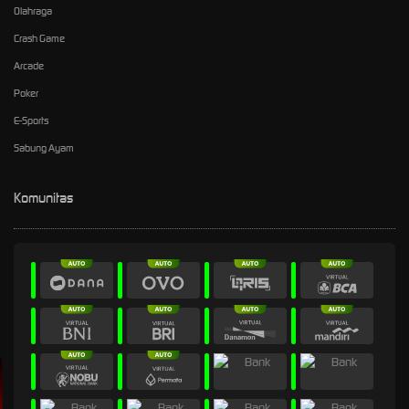
Olahraga
Crash Game
Arcade
Poker
E-Sports
Sabung Ayam
Komunitas