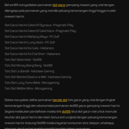
Betwin89 menyediakan permainan
slot gacor
gampang maxwin yang viral dengan
dilengkapi pola permainan yang memiliki peluang kemenangan tinggi hingga mudah
maxwin hari ini.
Slot Gacor Hari Ini Gates Of Olympus - Pragmatic Play
Slot Gacor Hari Ini Gates Of Gatot Kaca - Pragmatic Play
Slot Gacor Hari Ini Mahjong Ways - PG Soft
Slot Gacor Hari Ini Lucky Neko - PG Soft
Slot Gacor Hari Ini Koi Gate - Habanero
Slot Gacor Hari Ini Fa Chai Shen - Habanero
Toto Slot Safari Heat - Slot88
Toto Slot Money Bang Bang - Slot88
Toto Slot Le Bandit - Hacksaw Gaming
Toto Slot Wanted Dead or a Wild - Hacksaw Gaming
Toto Slot Lucky Twins Wilds - Microgaming
Toto Slot Wildfire Wins - Microgaming
Diatas merupakan daftar permainan
bandar slot
toto gacor yang viral dengan tingkat
kemenangan tinggi dan rekomendasi permainan slot88 gacor gampang maxwin hari ini.
Segera melakukan pendaftaran melalui link
slot88
situs slot gacor viral untuk memulai
taruhan slot gacor hari ini dan klaim bonus anti rungkad dengan peluang kemenangan
maxwin hari ini. Hubungi Slot88 melalui layanan konsumen sms, telepon, whatsapp,
telegram dan livechat apabila memiliki kendala dalam permainan.