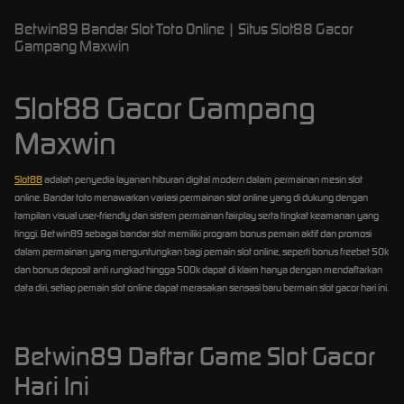
Betwin89 Bandar Slot Toto Online | Situs Slot88 Gacor
Gampang Maxwin
Slot88 Gacor Gampang
Maxwin
Slot88
adalah penyedia layanan hiburan digital modern dalam permainan mesin slot
online. Bandar toto menawarkan variasi permainan slot online yang di dukung dengan
tampilan visual user-friendly dan sistem permainan fairplay serta tingkat keamanan yang
tinggi. Betwin89 sebagai bandar slot memiliki program bonus pemain aktif dan promosi
dalam permainan yang menguntungkan bagi pemain slot online, seperti bonus freebet 50k
dan bonus deposit anti rungkad hingga 500k dapat di klaim hanya dengan mendaftarkan
data diri, setiap pemain slot online dapat merasakan sensasi baru bermain slot gacor hari ini.
Betwin89 Daftar Game Slot Gacor
Hari Ini