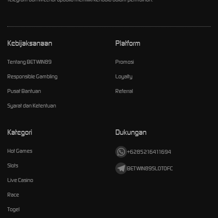
Kebijaksanaan
Platform
Tentang BETWIN89
Promosi
Responsible Gambling
Loyalty
Pusat Bantuan
Referral
Syarat dan Ketentuan
Kategori
Dukungan
Hot Games
+6285216411694
Slots
BETWIN89SLOTOFC
Live Casino
Race
Togel