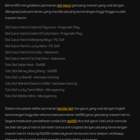
Betwin89 menyediakan permainan
slot gacor
gampang maxwin yang viral dengan
dilengkapi pola permainan yang memiliki peluang kemenangan tinggi hingga mudah
maxwin hari ini.
Slot Gacor Hari Ini Gates Of Olympus - Pragmatic Play
Slot Gacor Hari Ini Gates Of Gatot Kaca - Pragmatic Play
Slot Gacor Hari Ini Mahjong Ways - PG Soft
Slot Gacor Hari Ini Lucky Neko - PG Soft
Slot Gacor Hari Ini Koi Gate - Habanero
Slot Gacor Hari Ini Fa Chai Shen - Habanero
Toto Slot Safari Heat - Slot88
Toto Slot Money Bang Bang - Slot88
Toto Slot Le Bandit - Hacksaw Gaming
Toto Slot Wanted Dead or a Wild - Hacksaw Gaming
Toto Slot Lucky Twins Wilds - Microgaming
Toto Slot Wildfire Wins - Microgaming
Diatas merupakan daftar permainan
bandar slot
toto gacor yang viral dengan tingkat
kemenangan tinggi dan rekomendasi permainan slot88 gacor gampang maxwin hari ini.
Segera melakukan pendaftaran melalui link
slot88
situs slot gacor viral untuk memulai
taruhan slot gacor hari ini dan klaim bonus anti rungkad dengan peluang kemenangan
maxwin hari ini. Hubungi Slot88 melalui layanan konsumen sms, telepon, whatsapp,
telegram dan livechat apabila memiliki kendala dalam permainan.