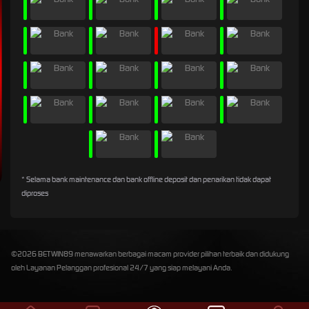
* Selama bank maintenance dan bank offline deposit dan penarikan tidak dapat
diproses
©2026 BETWIN89 menawarkan berbagai macam provider pilihan terbaik dan didukung
oleh Layanan Pelanggan profesional 24/7 yang siap melayani Anda.