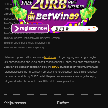
Slot Gacor Hari Ini Mahjong Ways - PG Soft
Slot Gacor Hari Ini Lucky Neko - PG Soft
Slot Gacor Hari Ini Koi Gate - Habanero
Slot Gacor Hari Ini Fa Chai Shen - Habanero
Toto Slot Safari Heat - Slot88
Toto Slot Money Bang Bang - Slot88
Toto Slot Le Bandit - Hacksaw Gaming
Toto Slot Wanted Dead or a Wild - Hacksaw Gaming
Toto Slot Lucky Twins Wilds - Microgaming
Toto Slot Wildfire Wins - Microgaming
Diatas merupakan daftar permainan
bandar slot
toto gacor yang viral dengan tingkat
kemenangan tinggi dan rekomendasi permainan slot88 gacor gampang maxwin hari ini.
Segera melakukan pendaftaran melalui link
slot88
situs slot gacor viral untuk memulai
taruhan slot gacor hari ini dan klaim bonus anti rungkad dengan peluang kemenangan
maxwin hari ini. Hubungi Slot88 melalui layanan konsumen sms, telepon, whatsapp,
telegram dan livechat apabila memiliki kendala dalam permainan.
Kebijaksanaan
Platform