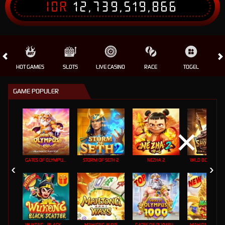
IDR
12,739,519,866
HOT GAMES
SLOTS
LIVE CASINO
RACE
TOGEL
OL
GAME POPULER
✕
GATES OF OLYMPUS POP
STORM OF SETH 2
NEZHA 2
WUKONG - BLACK SCATTER
MAHJONG WAYS
GATES OF OLYMPUS 1000