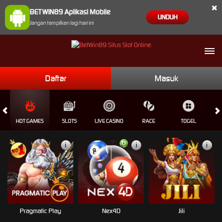
×
BETWIN89 Aplikasi Mobile
UNDUH
Jangan tampilkan lagi hari ini
Daftar
Masuk
HOT GAMES
SLOTS
LIVE CASINO
RACE
TOGEL
OL
i
i
i
Pragmatic Play
Nex4D
Jili