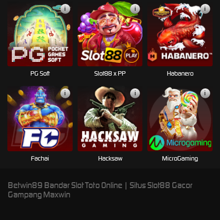
i
i
i
PG Soft
Slot88 x PP
Habanero
i
i
i
Fachai
Hacksaw
MicroGaming
Betwin89 Bandar Slot Toto Online | Situs Slot88 Gacor
Gampang Maxwin