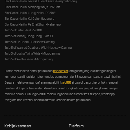
Slot Gacor Hari Ini Gates Of Gatot Kaca - Pragmatic Play
Slot Gacor Hari Ini Mahjong Ways - PG Soft
Slot Gacor Hari Ini Lucky Neko - PG Soft
Slot Gacor Hari Ini Koi Gate - Habanero
Slot Gacor Hari Ini Fa Chai Shen - Habanero
Toto Slot Safari Heat - Slot88
Toto Slot Money Bang Bang - Slot88
Toto Slot Le Bandit - Hacksaw Gaming
Toto Slot Wanted Dead or a Wild - Hacksaw Gaming
Toto Slot Lucky Twins Wilds - Microgaming
Toto Slot Wildfire Wins - Microgaming
Diatas merupakan daftar permainan
bandar slot
toto gacor yang viral dengan tingkat
kemenangan tinggi dan rekomendasi permainan slot88 gacor gampang maxwin hari ini.
Segera melakukan pendaftaran melalui link
slot88
situs slot gacor viral untuk memulai
taruhan slot gacor hari ini dan klaim bonus anti rungkad dengan peluang kemenangan
maxwin hari ini. Hubungi Slot88 melalui layanan konsumen sms, telepon, whatsapp,
telegram dan livechat apabila memiliki kendala dalam permainan.
Kebijaksanaan
Platform