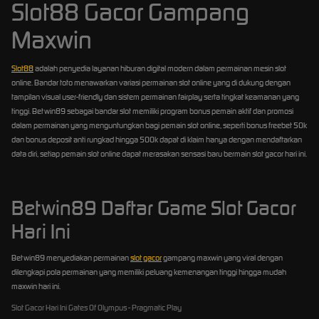
Slot88 Gacor Gampang
Maxwin
Slot88
adalah penyedia layanan hiburan digital modern dalam permainan mesin slot
online. Bandar toto menawarkan variasi permainan slot online yang di dukung dengan
tampilan visual user-friendly dan sistem permainan fairplay serta tingkat keamanan yang
tinggi. Betwin89 sebagai bandar slot memiliki program bonus pemain aktif dan promosi
dalam permainan yang menguntungkan bagi pemain slot online, seperti bonus freebet 50k
dan bonus deposit anti rungkad hingga 500k dapat di klaim hanya dengan mendaftarkan
data diri, setiap pemain slot online dapat merasakan sensasi baru bermain slot gacor hari ini.
Betwin89 Daftar Game Slot Gacor
Hari Ini
Betwin89 menyediakan permainan
slot gacor
gampang maxwin yang viral dengan
dilengkapi pola permainan yang memiliki peluang kemenangan tinggi hingga mudah
maxwin hari ini.
Slot Gacor Hari Ini Gates Of Olympus - Pragmatic Play