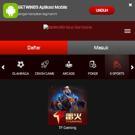
×
BETWIN89 Aplikasi Mobile
UNDUH
Jangan tampilkan lagi hari ini
Daftar
Masuk
L
OLAHRAGA
CRASH GAME
ARCADE
POKER
E-SPORTS
SA
TF Gaming