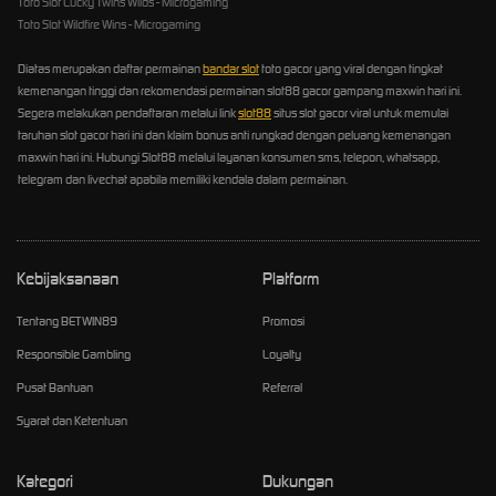
Toto Slot Lucky Twins Wilds - Microgaming
Toto Slot Wildfire Wins - Microgaming
Diatas merupakan daftar permainan
bandar slot
toto gacor yang viral dengan tingkat
kemenangan tinggi dan rekomendasi permainan slot88 gacor gampang maxwin hari ini.
Segera melakukan pendaftaran melalui link
slot88
situs slot gacor viral untuk memulai
taruhan slot gacor hari ini dan klaim bonus anti rungkad dengan peluang kemenangan
maxwin hari ini. Hubungi Slot88 melalui layanan konsumen sms, telepon, whatsapp,
telegram dan livechat apabila memiliki kendala dalam permainan.
Kebijaksanaan
Platform
Tentang BETWIN89
Promosi
Responsible Gambling
Loyalty
Pusat Bantuan
Referral
Syarat dan Ketentuan
Kategori
Dukungan