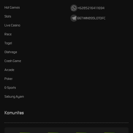
Hot Games
+6285216411694
Slots
BETWIN89SLOTOFC
Live Casino
Race
Togel
Olahraga
Crash Game
Arcade
Poker
E-Sports
Sabung Ayam
Komunitas