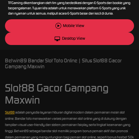
TFGaming dikembangkan oleh tim yang berdedikasi dengan E-Sports dan bookie yang
berpengalaman. Tujuan kita adalah untuk menawarkan platform E-Sports yang unik
dan nyaman untuk semua, meliputi acara E-Sports besar dan kecil di dunia.
Mobile View
Desktop View
Betwin89 Bandar Slot Toto Online | Situs Slot88 Gacor
Gampang Maxwin
Slot88 Gacor Gampang
Maxwin
Slot88
adalah penyedia layanan hiburan digital modern dalam permainan mesin slot
online. Bandar toto menawarkan variasi permainan slot online yang di dukung dengan
tampilan visual user-friendly dan sistem permainan fairplay serta tingkat keamanan yang
tinggi. Betwin89 sebagai bandar slot memiliki program bonus pemain aktif dan promosi
dalam permainan yang menguntungkan bagi pemain slot online, seperti bonus freebet 50k