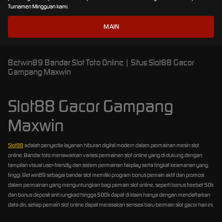
Turnamen Mingguan kami.
MAIN
Betwin89 Bandar Slot Toto Online | Situs Slot88 Gacor
Gampang Maxwin
Slot88 Gacor Gampang
Maxwin
Slot88
adalah penyedia layanan hiburan digital modern dalam permainan mesin slot
online. Bandar toto menawarkan variasi permainan slot online yang di dukung dengan
tampilan visual user-friendly dan sistem permainan fairplay serta tingkat keamanan yang
tinggi. Betwin89 sebagai bandar slot memiliki program bonus pemain aktif dan promosi
dalam permainan yang menguntungkan bagi pemain slot online, seperti bonus freebet 50k
dan bonus deposit anti rungkad hingga 500k dapat di klaim hanya dengan mendaftarkan
data diri, setiap pemain slot online dapat merasakan sensasi baru bermain slot gacor hari ini.