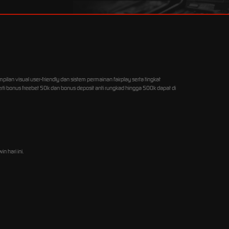
lan visual user-friendly dan sistem permainan fairplay serta tingkat
ti bonus freebet 50k dan bonus deposit anti rungkad hingga 500k dapat di
 hari ini.