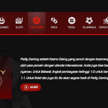
 GAMES
SLOTS
LIVE CASINO
RACE
TOGEL
OLAHRAGA
CRASH
Pretty Gaming adalah Kasino Daring yang penuh dengan kesenanga
oleh para pemain dengan standar internasional. Anda juga bisa b
nyaman. Untuk Bakarat, tingkat pembayaran tertinggi 1:0 untuk b
1:1. Untuk Rolet dan juga Sic Bo akan segera hadir di Pretty Gaming
MAIN