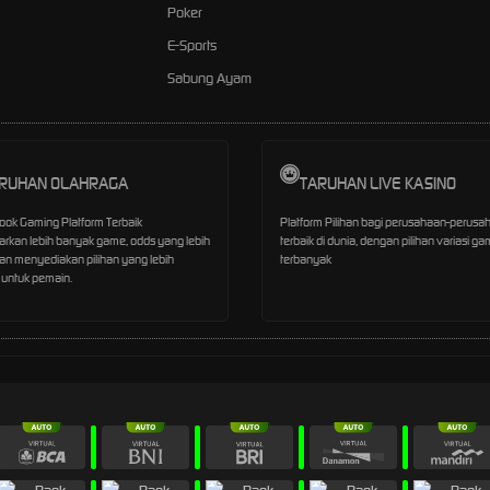
Poker
E-Sports
Sabung Ayam
RUHAN OLAHRAGA
TARUHAN LIVE KASINO
ook Gaming Platform Terbaik
Platform Pilihan bagi perusahaan-perusa
kan lebih banyak game, odds yang lebih
terbaik di dunia, dengan pilihan variasi g
 dan menyediakan pilihan yang lebih
terbanyak
untuk pemain.