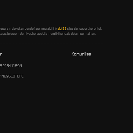
Segera melakukan pendaftaran melalui link
slot88
situs slot gacor viral untuk
app, telegram dan livechat apabila memiliki kendala dalam permainan.
n
Komunitas
5216411694
IN89SLOTOFC