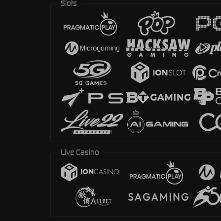
Slots
Live Casino