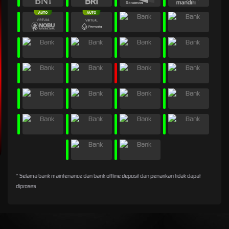
* Selama bank maintenance dan bank offline deposit dan penarikan tidak dapat
diproses