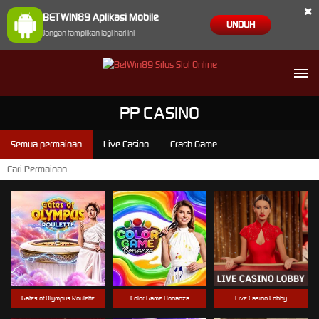
×
BETWIN89 Aplikasi Mobile
UNDUH
Jangan tampilkan lagi hari ini
PP CASINO
Semua permainan
Live Casino
Crash Game
Gates of Olympus Roulette
Color Game Bonanza
Live Casino Lobby