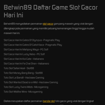
Betwin89 Daftar Game Slot Gacor
Hari Ini
Betwin89 menyediakan permainan
slot gacor
gampang maxwin yang viral dengan
dilengkapi pola permainan yang memiliki peluang kemenangan tinggi hingga mudah
maxwin hari ini.
Slot Gacor Hari Ini Gates Of Olympus - Pragmatic Play
Slot Gacor Hari Ini Gates Of Gatot Kaca - Pragmatic Play
Slot Gacor Hari Ini Mahjong Ways - PG Soft
Slot Gacor Hari Ini Lucky Neko - PG Soft
Slot Gacor Hari Ini Koi Gate - Habanero
Slot Gacor Hari Ini Fa Chai Shen - Habanero
Toto Slot Safari Heat - Slot88
Toto Slot Money Bang Bang - Slot88
Toto Slot Le Bandit - Hacksaw Gaming
Toto Slot Wanted Dead or a Wild - Hacksaw Gaming
Toto Slot Lucky Twins Wilds - Microgaming
Toto Slot Wildfire Wins - Microgaming
Diatas merupakan daftar permainan
bandar slot
toto gacor yang viral dengan tingkat