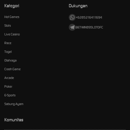
Kategori
Dukungan
Hot Games
+6285216411694
Slots
BETWIN89SLOTOFC
Live Casino
Race
Togel
Olahraga
Crash Game
Arcade
Poker
E-Sports
Sabung Ayam
Komunitas