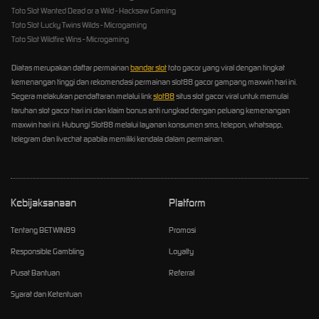
Toto Slot Wanted Dead or a Wild - Hacksaw Gaming
Toto Slot Lucky Twins Wilds - Microgaming
Toto Slot Wildfire Wins - Microgaming
Diatas merupakan daftar permainan
bandar slot
toto gacor yang viral dengan tingkat
kemenangan tinggi dan rekomendasi permainan slot88 gacor gampang maxwin hari ini.
Segera melakukan pendaftaran melalui link
slot88
situs slot gacor viral untuk memulai
taruhan slot gacor hari ini dan klaim bonus anti rungkad dengan peluang kemenangan
maxwin hari ini. Hubungi Slot88 melalui layanan konsumen sms, telepon, whatsapp,
telegram dan livechat apabila memiliki kendala dalam permainan.
Kebijaksanaan
Platform
Tentang BETWIN89
Promosi
Responsible Gambling
Loyalty
Pusat Bantuan
Referral
Syarat dan Ketentuan