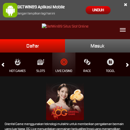
×
BETWIN89 Aplikasi Mobile
UNDUH
Jangan tampilkan lagi hari ini
Daftar
Masuk
HOT GAMES
SLOTS
LIVE CASINO
RACE
TOGEL
OL
Oriental Game menggunakan teknologi mutakhir untuk memberikan pengalaman bermain
yang luar biasa. OG Live menyediakan permainan berkualitas tinggi yang menampilkan