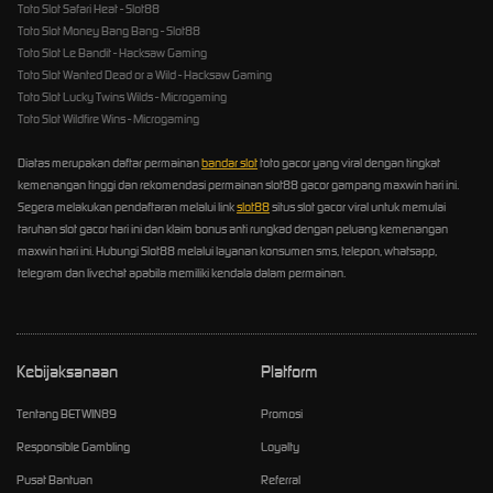
Toto Slot Safari Heat - Slot88
Toto Slot Money Bang Bang - Slot88
Toto Slot Le Bandit - Hacksaw Gaming
Toto Slot Wanted Dead or a Wild - Hacksaw Gaming
Toto Slot Lucky Twins Wilds - Microgaming
Toto Slot Wildfire Wins - Microgaming
Diatas merupakan daftar permainan
bandar slot
toto gacor yang viral dengan tingkat
kemenangan tinggi dan rekomendasi permainan slot88 gacor gampang maxwin hari ini.
Segera melakukan pendaftaran melalui link
slot88
situs slot gacor viral untuk memulai
taruhan slot gacor hari ini dan klaim bonus anti rungkad dengan peluang kemenangan
maxwin hari ini. Hubungi Slot88 melalui layanan konsumen sms, telepon, whatsapp,
telegram dan livechat apabila memiliki kendala dalam permainan.
Kebijaksanaan
Platform
Tentang BETWIN89
Promosi
Responsible Gambling
Loyalty
Pusat Bantuan
Referral