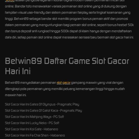
online. Bandar toto menawarkan variasi permainan slot online yang di dukung dengan
tampilan visual user-friendly dan sistem permainan fairplay serta tingkat keamanan yang
tinggi. Betwin89 sebagai bandar slot memiliki program bonus pemain aktif dan promosi
dalam permainan yang menguntungkan bagi pemain slot online, seperti bonus freebet 50k
dan bonus deposit anti rungkad hingga 500k dapat di klaim hanya dengan mendaftarkan
data diri, setiap pemain slot online dapat merasakan sensasi baru bermain slot gacor hari ini.
Betwin89 Daftar Game Slot Gacor
Hari Ini
Betwin89 menyediakan permainan
slot gacor
gampang maxwin yang viral dengan
dilengkapi pola permainan yang memiliki peluang kemenangan tinggi hingga mudah
maxwin hari ini.
Slot Gacor Hari Ini Gates Of Olympus - Pragmatic Play
Slot Gacor Hari Ini Gates Of Gatot Kaca - Pragmatic Play
Slot Gacor Hari Ini Mahjong Ways - PG Soft
Slot Gacor Hari Ini Lucky Neko - PG Soft
Slot Gacor Hari Ini Koi Gate - Habanero
Slot Gacor Hari Ini Fa Chai Shen - Habanero