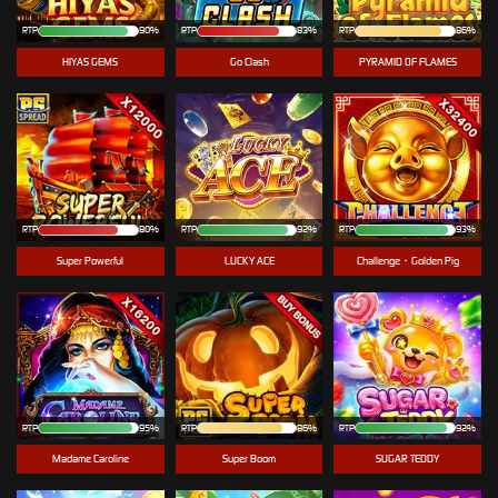
RTP
90%
RTP
83%
RTP
86%
HIYAS GEMS
Go Clash
PYRAMID OF FLAMES
RTP
80%
RTP
92%
RTP
93%
Super Powerful
LUCKY ACE
Challenge・Golden Pig
RTP
95%
RTP
86%
RTP
92%
Madame Caroline
Super Boom
SUGAR TEDDY