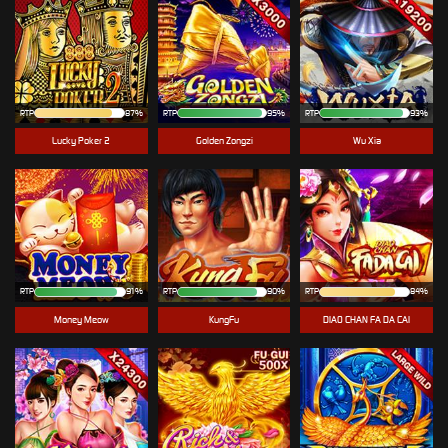
RTP
87%
RTP
95%
RTP
93%
Lucky Poker 2
Golden Zongzi
Wu Xia
RTP
91%
RTP
90%
RTP
84%
Money Meow
KungFu
DIAO CHAN FA DA CAI