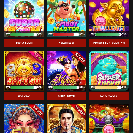
RTP
90%
RTP
82%
RTP
93%
SUGAR BOOM
Piggy Master
FEATURE BUY - Golden Pig
RTP
90%
RTP
93%
RTP
85%
DA FU GUI
Moon Festival
SUPER LUCKY