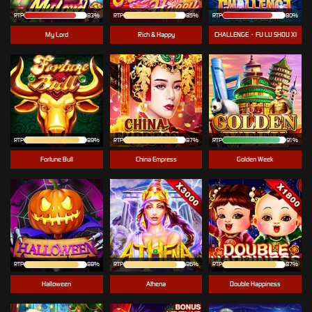
RTP
83%
RTP
85%
RTP
80%
My Lord
Rich & Happy
CHALLENGE・FU LU SHOU XI
RTP
89%
RTP
87%
RTP
91%
Fortune Bull
China Empress
Golden Week
RTP
88%
RTP
86%
RTP
87%
Halloween
Athena
Double Happiness