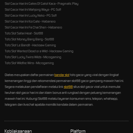
Slot Gacor Hari Ini Gates Of Gatot Kaca - Pragmatic Play
Slot Gacor Hari Ini Mahjong Ways - PG Soft
Slot Gacor Hari Ini Lucky Neko - PG Soft
Slot Gacor Hari Ini Koi Gate - Habanero
Slot Gacor Hari Ini Fa Chai Shen - Habanero
Toto Slot Safari Heat - Slot88
Toto Slot Money Bang Bang - Slot88
Toto Slot Le Bandit - Hacksaw Gaming
Toto Slot Wanted Dead or a Wild - Hacksaw Gaming
Toto Slot Lucky Twins Wilds - Microgaming
Toto Slot Wildfire Wins - Microgaming
Diatas merupakan daftar permainan
bandar slot
toto gacor yang viral dengan tingkat
kemenangan tinggi dan rekomendasi permainan slot88 gacor gampang maxwin hari ini.
Segera melakukan pendaftaran melalui link
slot88
situs slot gacor viral untuk memulai
taruhan slot gacor hari ini dan klaim bonus anti rungkad dengan peluang kemenangan
maxwin hari ini. Hubungi Slot88 melalui layanan konsumen sms, telepon, whatsapp,
telegram dan livechat apabila memiliki kendala dalam permainan.
Kebijaksanaan
Platform