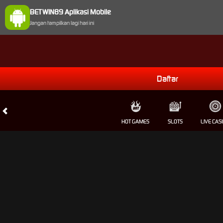
BETWIN89 Aplikasi Mobile
Jangan tampilkan lagi hari ini
Daftar
HOT GAMES
SLOTS
LIVE CAS