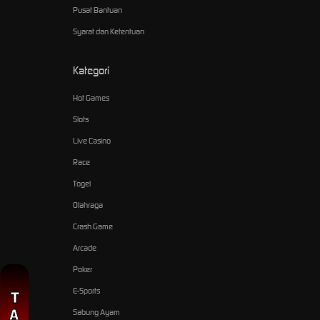
Pusat Bantuan
Syarat dan Ketentuan
Kategori
Hot Games
Slots
Live Casino
Race
Togel
Olahraga
Crash Game
Arcade
Poker
E-Sports
Sabung Ayam