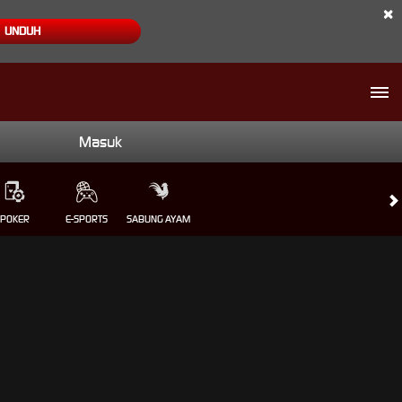
×
UNDUH
Masuk
POKER
E-SPORTS
SABUNG AYAM