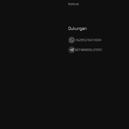
Referral
Dukungan
+6285216411694
BETWIN89SLOTOFC