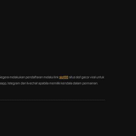
Segera melakukan pendaftaran melalui link
slot88
situs slot gacor viral untuk
sapp, telegram dan livechat apabila memiliki kendala dalam permainan.