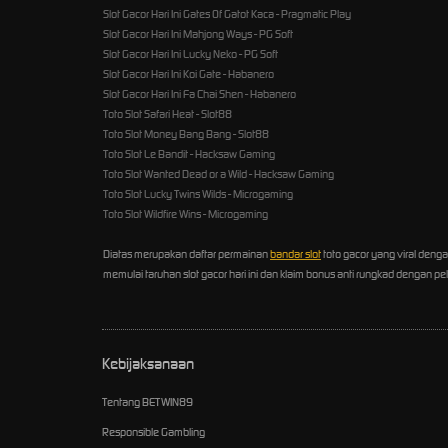
Slot Gacor Hari Ini Gates Of Gatot Kaca - Pragmatic Play
Slot Gacor Hari Ini Mahjong Ways - PG Soft
Slot Gacor Hari Ini Lucky Neko - PG Soft
Slot Gacor Hari Ini Koi Gate - Habanero
Slot Gacor Hari Ini Fa Chai Shen - Habanero
Toto Slot Safari Heat - Slot88
Toto Slot Money Bang Bang - Slot88
Toto Slot Le Bandit - Hacksaw Gaming
Toto Slot Wanted Dead or a Wild - Hacksaw Gaming
Toto Slot Lucky Twins Wilds - Microgaming
Toto Slot Wildfire Wins - Microgaming
Diatas merupakan daftar permainan
bandar slot
toto gacor yang viral deng
memulai taruhan slot gacor hari ini dan klaim bonus anti rungkad dengan 
Kebijaksanaan
Tentang BETWIN89
Responsible Gambling