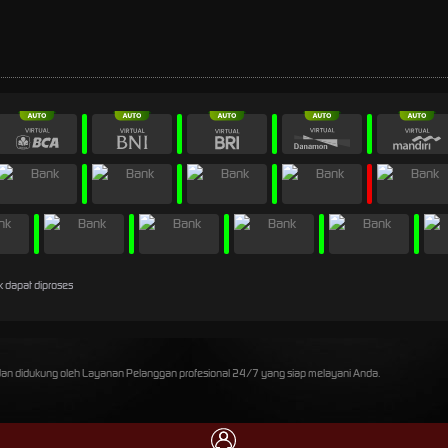
k dapat diproses
n didukung oleh Layanan Pelanggan profesional 24/7 yang siap melayani Anda.