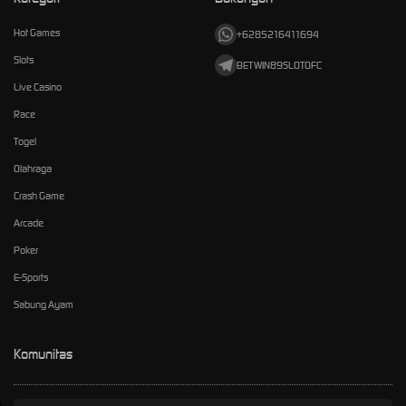
Hot Games
+6285216411694
Slots
BETWIN89SLOTOFC
Live Casino
Race
Togel
Olahraga
Crash Game
Arcade
Poker
E-Sports
Sabung Ayam
Komunitas