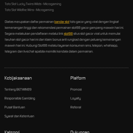
Toto Slot Lucky Twins Wilds - Microgaming
Toto Slot Wildfire Wins - Microgaming
Diatas merupakan daftar permainan
bandar slot
toto gacor yang viral dengan tingkat
kemenangan tinggi dan rekomendasi permainan slot88 gacor gampang maxwin hari ini.
Segera melakukan pendaftaran melalui link
slot88
situs slot gacor viral untuk memulai
taruhan slot gacor hari ini dan klaim bonus anti rungkad dengan peluang kemenangan
maxwin hari ini. Hubungi Slot88 melalui layanan konsumen sms, telepon, whatsapp,
telegram dan livechat apabila memiliki kendala dalam permainan.
Kebijaksanaan
Platform
Tentang BETWIN89
Promosi
Responsible Gambling
Loyalty
Pusat Bantuan
Referral
Syarat dan Ketentuan
Kategori
Dukungan