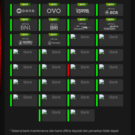
* Selama bank maintenance dan bank offline deposit dan penarikan tidak dapat