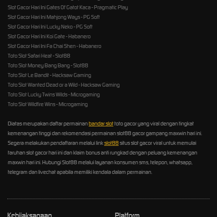
Slot Gacor Hari Ini Gates Of Gatot Kaca - Pragmatic Play
Slot Gacor Hari Ini Mahjong Ways - PG Soft
Slot Gacor Hari Ini Lucky Neko - PG Soft
Slot Gacor Hari Ini Koi Gate - Habanero
Slot Gacor Hari Ini Fa Chai Shen - Habanero
Toto Slot Safari Heat - Slot88
Toto Slot Money Bang Bang - Slot88
Toto Slot Le Bandit - Hacksaw Gaming
Toto Slot Wanted Dead or a Wild - Hacksaw Gaming
Toto Slot Lucky Twins Wilds - Microgaming
Toto Slot Wildfire Wins - Microgaming
Diatas merupakan daftar permainan
bandar slot
toto gacor yang viral dengan tingkat
kemenangan tinggi dan rekomendasi permainan slot88 gacor gampang maxwin hari ini.
Segera melakukan pendaftaran melalui link
slot88
situs slot gacor viral untuk memulai
taruhan slot gacor hari ini dan klaim bonus anti rungkad dengan peluang kemenangan
maxwin hari ini. Hubungi Slot88 melalui layanan konsumen sms, telepon, whatsapp,
telegram dan livechat apabila memiliki kendala dalam permainan.
Kebijaksanaan
Platform