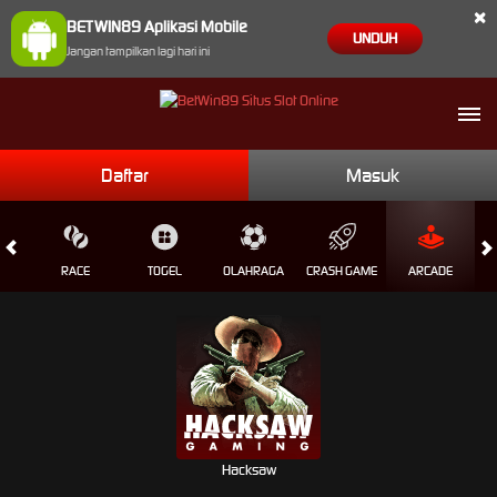
×
BETWIN89 Aplikasi Mobile
UNDUH
Jangan tampilkan lagi hari ini
Daftar
Masuk
SINO
RACE
TOGEL
OLAHRAGA
CRASH GAME
ARCADE
Hacksaw