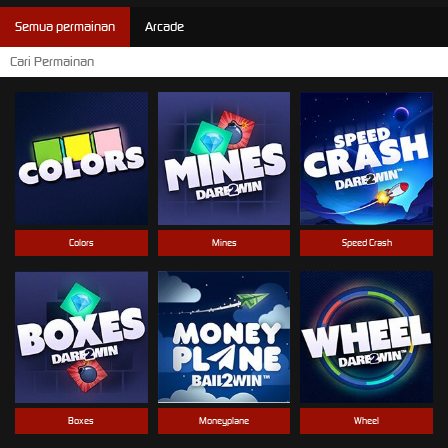
Semua permainan
Arcade
Colors
Mines
Speed Crash
Boxes
Moneyplane
Wheel