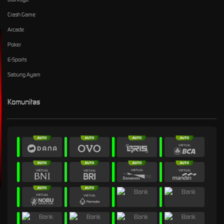
Crash Game
Arcade
Poker
E-Sports
Sabung Ayam
Komunitas