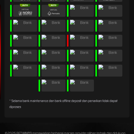
* Selama bank maintenance dan bank offline deposit dan penarikan tidak dapat
diproses
©2026 BETWIN89 menawarkan berbagai macam provider pilihan terbaik dan didukung