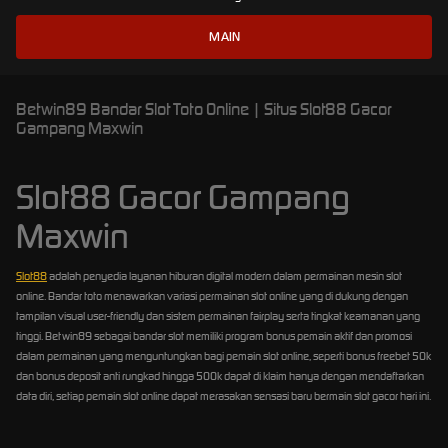
MAIN
Betwin89 Bandar Slot Toto Online | Situs Slot88 Gacor
Gampang Maxwin
Slot88 Gacor Gampang
Maxwin
Slot88
adalah penyedia layanan hiburan digital modern dalam permainan mesin slot
online. Bandar toto menawarkan variasi permainan slot online yang di dukung dengan
tampilan visual user-friendly dan sistem permainan fairplay serta tingkat keamanan yang
tinggi. Betwin89 sebagai bandar slot memiliki program bonus pemain aktif dan promosi
dalam permainan yang menguntungkan bagi pemain slot online, seperti bonus freebet 50k
dan bonus deposit anti rungkad hingga 500k dapat di klaim hanya dengan mendaftarkan
data diri, setiap pemain slot online dapat merasakan sensasi baru bermain slot gacor hari ini.