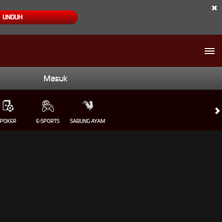
×
UNDUH
Masuk
POKER
E-SPORTS
SABUNG AYAM