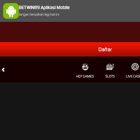
BETWIN89 Aplikasi Mobile
Jangan tampilkan lagi hari ini
Daftar
HOT GAMES
SLOTS
LIVE CAS