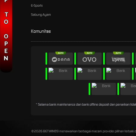
TAP TO OPEN
E-Sports
Sabung Ayam
Komunitas
* Selama bank maintenance dan bank offline deposit dan penarikan tida
©2026 BETWIN89 menawarkan berbagai macam provider pilihan terbaik da