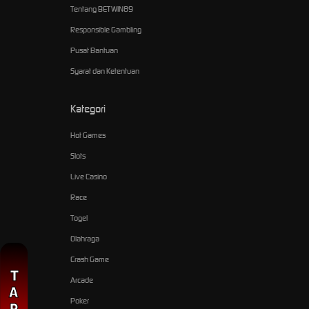
Tentang BETWIN89
Responsible Gambling
Pusat Bantuan
Syarat dan Ketentuan
Kategori
Hot Games
Slots
Live Casino
Race
Togel
Olahraga
Crash Game
Arcade
Poker