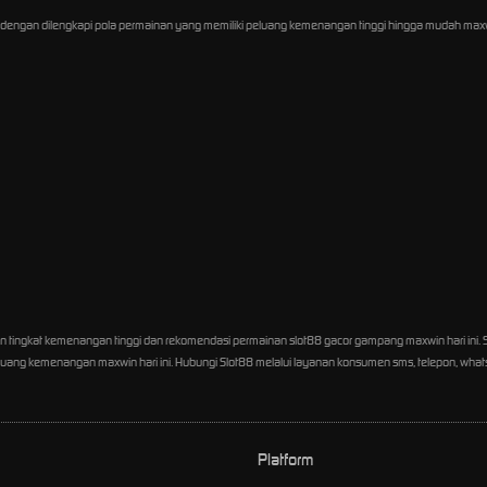
engan dilengkapi pola permainan yang memiliki peluang kemenangan tinggi hingga mudah maxwin
an tingkat kemenangan tinggi dan rekomendasi permainan slot88 gacor gampang maxwin hari ini. 
peluang kemenangan maxwin hari ini. Hubungi Slot88 melalui layanan konsumen sms, telepon, what
Platform