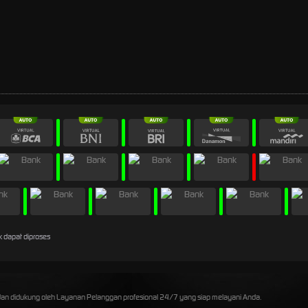
k dapat diproses
n didukung oleh Layanan Pelanggan profesional 24/7 yang siap melayani Anda.